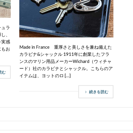
チュラ
揮し、
を実感
Made in France 重厚さと美しさを兼ね備えた
にもお
カラビナ&シャックル 1911年に創業したフラ
ンスのマリン用品メーカーWichard（ウィチャ
ード）社のカラビナとシャックル。こちらのア
読む
イテムは、ヨットのロ […]
続きを読む